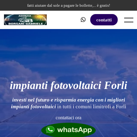
Skip
fatti aiutare dal sole a pagare le bollette,... è gratis!
to
content
contatti
Menu
impianti fotovoltaici Forli
investi nel futuro e risparmia energia con i migliori
impianti fotovoltaici
in tutti i comuni limitrofi a Forlì
contattaci ora