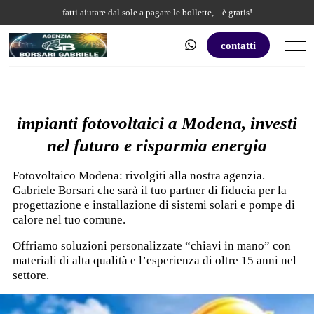
Skip
fatti aiutare dal sole a pagare le bollette,... è gratis!
to
content
contatti
Menu
impianti fotovoltaici a Modena,
investi
nel futuro e risparmia energia
Fotovoltaico Modena: rivolgiti alla nostra agenzia.
Gabriele Borsari che sarà il tuo partner di fiducia per la
progettazione e installazione di sistemi solari e pompe di
calore nel tuo comune.
Offriamo soluzioni personalizzate “chiavi in mano” con
materiali di alta qualità e l’esperienza di oltre 15 anni nel
settore.