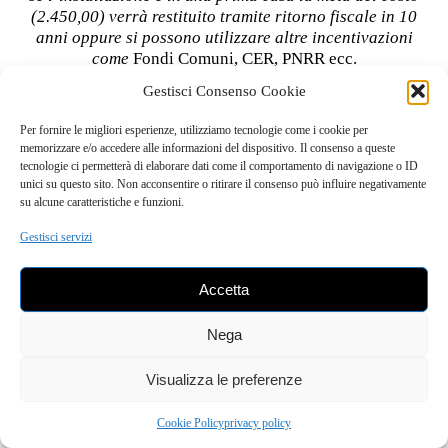
(2.450,00) verrà restituito tramite ritorno fiscale in 10
anni oppure si possono utilizzare altre incentivazioni
come
Fondi Comuni, CER, PNRR ecc.
Gestisci Consenso Cookie
Risparmio immediato: Riduci le bollette energetiche fin
da subito.
Per fornire le migliori esperienze, utilizziamo tecnologie come i cookie per
memorizzare e/o accedere alle informazioni del dispositivo. Il consenso a queste
Incentivi fiscali: Approfitta delle agevolazioni fiscali disponibili
tecnologie ci permetterà di elaborare dati come il comportamento di navigazione o ID
per l’installazione di impianti fotovoltaici a Modena
unici su questo sito. Non acconsentire o ritirare il consenso può influire negativamente
su alcune caratteristiche e funzioni.
Valore della proprietà
: Un impianto fotovoltaico può
aumentare il valore della tua casa, rendendola più
Gestisci servizi
attraente sul mercato immobiliare.
CLICCA QUI PER MANDARCI UN MESSAGGIO
Accetta
WHATSAPP
Nega
Contattateci oggi per una consultazione gratuita e
scoprite come possiamo aiutarvi a realizzare il vostro
Visualizza le preferenze
sogno di un’energia pulita e sostenibile.
Cookie Policy
privacy policy