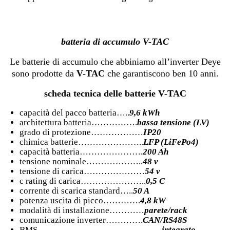
batteria di accumulo V-TAC
Le batterie di accumulo che abbiniamo all’inverter Deye
sono prodotte da
V-TAC
che garantiscono ben 10 anni.
scheda tecnica delle batterie V-TAC
capacità del pacco batteria…..
9,6 kWh
architettura batteria…………….
bassa tensione (LV)
grado di protezione………………
IP20
chimica batterie…………………..
LFP (LiFePo4)
capacità batteria………………….
200 Ah
tensione nominale………………..
48 v
tensione di carica…………………
54 v
c rating di carica…………………..
0,5 C
corrente di scarica standard…..
50 A
potenza uscita di picco………….
4,8 kW
modalità di installazione…………
parete/rack
comunicazione inverter………….
CAN/RS48S
BMS…………………………………….
integrato