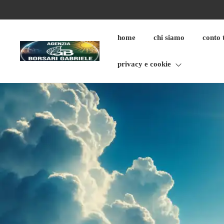
Skip
to
content
home
chi siamo
conto 
privacy e cookie