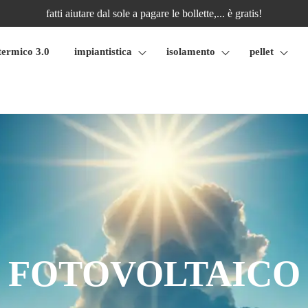
fatti aiutare dal sole a pagare le bollette,... è gratis!
termico 3.0
impiantistica
isolamento
pellet
FOTOVOLTAICO