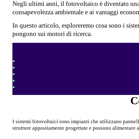
Negli ultimi anni, il fotovoltaico è diventato un
consapevolezza ambientale e ai vantaggi economic
In questo articolo, esploreremo cosa sono i siste
pongono sui motori di ricerca.
incentivi e finanziamenti
vantaggio del fotovoltaico
domande frequenti
come scegliere l’impianto fotovoltaico
contattaci
C
I sistemi fotovoltaici sono impianti che utilizzano pannelli 
strutture appositamente progettate e possono alimentare ab