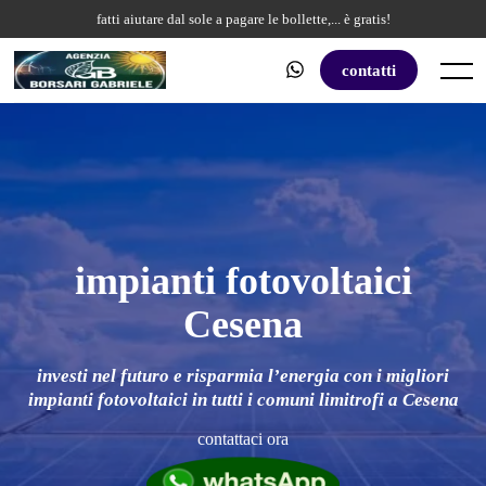
Skip
fatti aiutare dal sole a pagare le bollette,... è gratis!
to
content
contatti
Menu
impianti fotovoltaici
Cesena
investi nel futuro e risparmia l’energia con i migliori
impianti fotovoltaici in tutti i comuni limitrofi a Cesena
contattaci ora